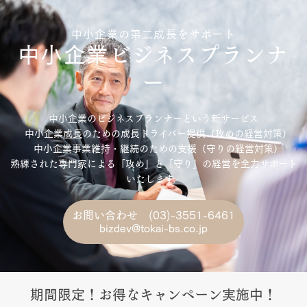
中小企業の第二成長をサポート
中小企業ビジネスプランナ
ー
中小企業のビジネスプランナーという新サービス
中小企業
成長
のための成長ドライバー提供（攻めの経営対策）
中小企業事業維持・継続のための支援（守りの経営対策）
熟練された専門家による「攻め」と「守り」の経営を全力サポート
いたします。
お問い合わせ (03)-3551-6461
bizdev@tokai-bs.co.jp
期間限定！お得なキャンペーン実施中！