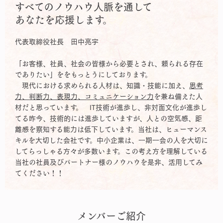
すべてのノウハウ人脈を通して
あなたを応援します。
代表取締役社長 田中亮宇
「お客様、社員、社会の皆様から必要とされ、頼られる存在
でありたい」ををもっとうにしております。
現代における求められる人材は、知識・技能に加え、
思考
力、判断力、表現力、コミュニケーション力
を兼ね備えた人
材だと思っています。 IT技術が進歩し、非対面文化が進歩し
てる昨今、技術的には進歩していますが、人との空気感、距
離感を察知する能力は低下しています。当社は、ヒューマンス
キルを大切した会社です。中小企業は、一期一会の人を大切に
してらっしゃる方々が多数います。この考え方を理解している
当社の社員及びパートナー様のノウハウを是非、活用してみ
てください！！
メンバーご紹介